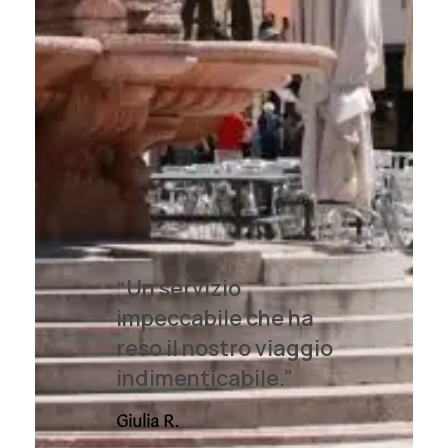
“Un servizio
impeccabile che ha
reso il nostro viaggio
indimenticabile.”
Giulia R.