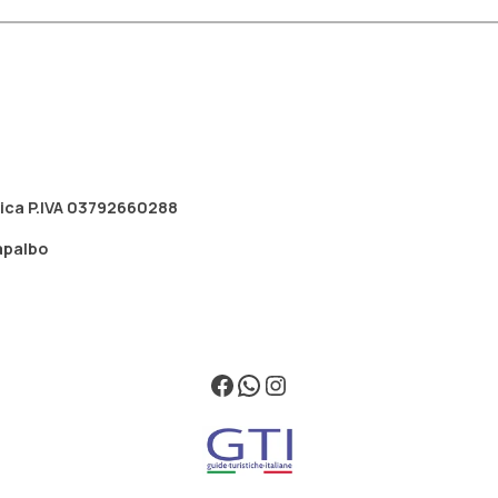
tica P.IVA 03792660288
apalbo
Facebook
WhatsApp
Instagram